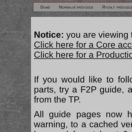
Domů
Normalní průvodce
Rychlý průvodc
Notice:
you are viewing 
Click here for a Core ac
Click here for a Produc
If you would like to fo
parts, try a F2P guide,
from the TP.
All guide pages now ha
warning, to a cached ve