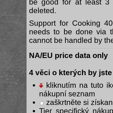
be good for at least 3 
deleted.
Support for Cooking 4
needs to be done via 
cannot be handled by th
NA/EU price data only
4 věci o kterých by jste
kliknutím na tuto i
nákupní seznam
zaškrtněte si získ
Tier specifický nák