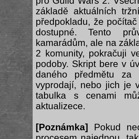
pro Guild Wars 2. Všech
základě aktuálních trž
předpokladu, že počítač
dostupné. Tento pr
kamarádům, ale na zákla
2 komunity, pokračuji 
podoby. Skript bere v ú
daného předmětu za 
vyprodají, nebo jich je
tabulka s cenami mů
aktualizece.
[Poznámka]
Pokud nech
procesem najednou, tak