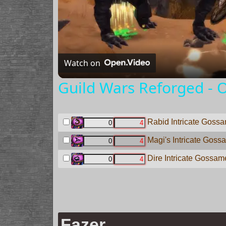
Watch on
Guild Wars Reforged - O
Rabid Intricate Gossa
Magi's Intricate Goss
Dire Intricate Gossame
Fazer