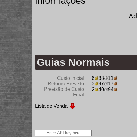
informações
Ad
Guias Normais
Custo Inicial
6
38
11
Retorno Previsto
- 3
97
17
Previsão de Custo
2
40
94
Final
Lista de Venda: