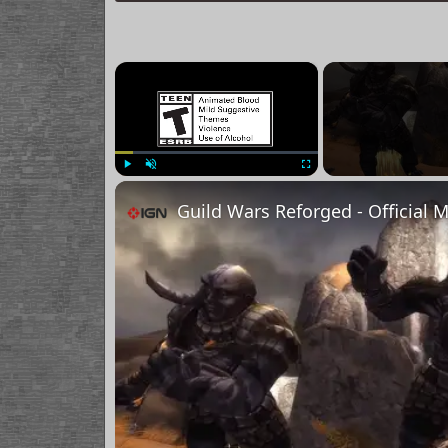
×
Play
Unmute
Fullscreen
Guild Wars Reforged - Official M