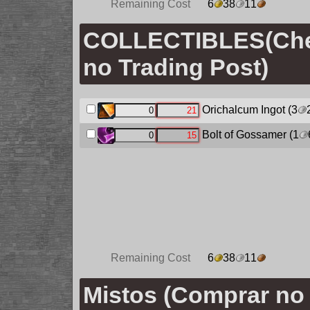
Remaining Cost
6
38
11
COLLECTIBLES(Ch
no Trading Post)
Orichalcum Ingot
(3
Bolt of Gossamer
(1
Remaining Cost
6
38
11
Mistos (Comprar no 