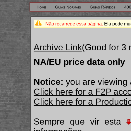
Home
Guias Normais
Guias Rápidos
400
Não recarrege essa página.
Ela pode mud
Archive Link
(Good for 3
NA/EU price data only
Notice:
you are viewing 
Click here for a F2P acc
Click here for a Produc
Sempre que vir esta