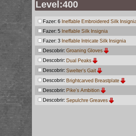
Level:400
Fazer: 6
Ineffable Embroidered Silk Insigni
Fazer: 5
Ineffable Silk Insignia
Fazer: 3
Ineffable Intricate Silk Insignia
Descobrir:
Groaning Gloves
Descobrir:
Dual Peaks
Descobrir:
Swelter's Gait
Descobrir:
Brightcarved Breastplate
Descobrir:
Pike's Ambition
Descobrir:
Sepulchre Greaves