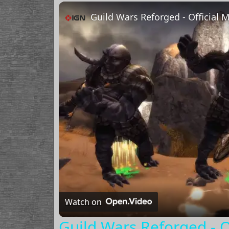
Play
Unmute
Fullscreen
Guild Wars Reforged - Official M
Watch on
Guild Wars Reforged - O