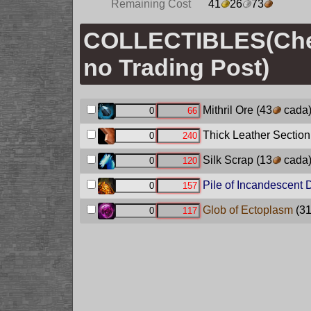
Remaining Cost
41
26
73
COLLECTIBLES(Ch
no Trading Post)
Mithril Ore
(43
cada
Thick Leather Section
Silk Scrap
(13
cada
Pile of Incandescent 
Glob of Ectoplasm
(3