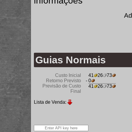
informações
Ad
Guias Normais
Custo Inicial
41
26
73
Retorno Previsto
- 0
Previsão de Custo
41
26
73
Final
Lista de Venda: