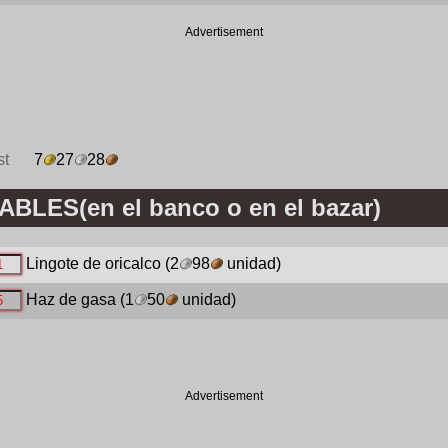
Advertisement
st
7
27
28
LES(en el banco o en el bazar)
Lingote de oricalco
(2
98
unidad)
Haz de gasa
(1
50
unidad)
Advertisement