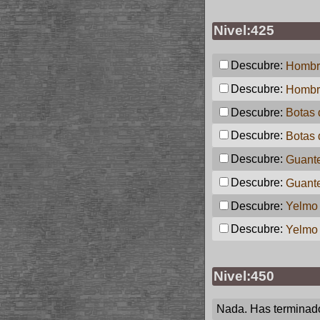
Nivel:425
Descubre:
Hombre
Descubre:
Hombr
Descubre:
Botas 
Descubre:
Botas 
Descubre:
Guante
Descubre:
Guante
Descubre:
Yelmo 
Descubre:
Yelmo
Nivel:450
Nada. Has terminad