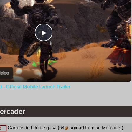
Play
Video
- Official Mobile Launch Trailer
ercader
Carrete de hilo de gasa
(64
unidad from un Mercader)