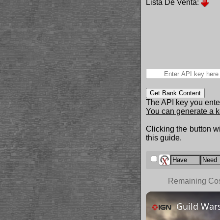
Lista De Venta:
Get Bank Content
The API key you enter
You can generate a k
Clicking the button wi
this guide.
Remaining Co
Guild Wars