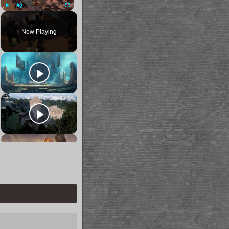
Play
Unmute
Fullscreen
Now Playing