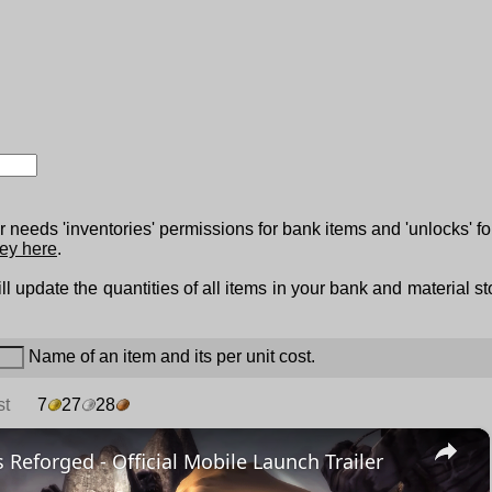
 needs 'inventories' permissions for bank items and 'unlocks' fo
ey here
.
ll update the quantities of all items in your bank and material s
Name of an item and its per unit cost.
st
7
27
28
×
 Reforged - Official Mobile Launch Trailer