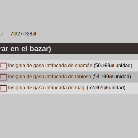
st
7
27
28
ar en el bazar)
Insignia de gasa intrincada de chamán
(50
99
unidad)
Insignia de gasa intrincada de rabioso
(54
99
unidad)
Insignia de gasa intrincada de magi
(52
65
unidad)