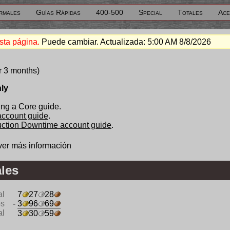
rmales
Guías Rápidas
400-500
Special
Totales
Ace
sta página.
Puede cambiar. Actualizada:
5:00 AM 8/8/2026
r 3 months)
nly
ng a Core guide.
 account guide
.
duction Downtime account guide
.
ver más información
les
al
7
27
28
os
- 3
96
69
al
3
30
59