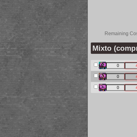
Remaining Co
Mixto (compr