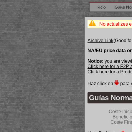
Inicio
Guías No
No actualizes e
Archive Link
(Good fo
NA/EU price data o
Notice:
you are viewi
Click here for a F2P
Click here for a Pro
Haz click en
para 
Guías Norma
Coste Inici
Benefici
Coste Fin