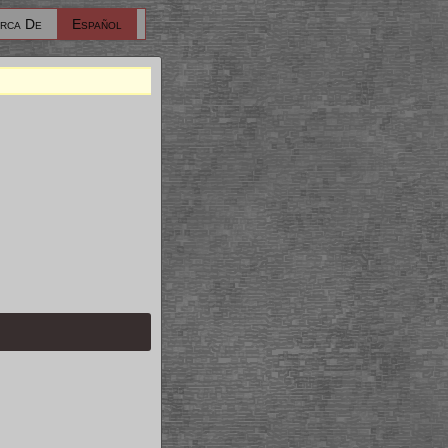
rca De
Español