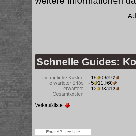
weitere Informationen da
Ad
Schnelle Guides: Ko
anfängliche Kosten
18
09
72
erwarteter Erlös
- 5
11
60
erwartete
12
98
12
Gesamtkosten
Verkaufsliste: