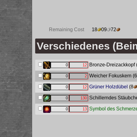
Remaining Cost
18
09
72
Verschiedenes (Bei
Bronze-Dreizackkopf
Weicher Fokuskern
(6
Grüner Holzdübel
(8
Schillerndes Stäubch
Symbol des Schmerz