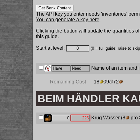
Get Bank Content
The API key you enter needs 'inventories' permi
You can generate a key here
.
Clicking the button will update the quantities o
this guide.
Start at level:
(0 = full guide; raise to ski
Name of an item and it
Remaining Cost
18
09
72
BEIM HÄNDLER K
Krug Wasser
(8
pro 