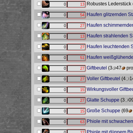
Robustes Lederstück
Haufen glitzernden S
Haufen schimmernde
Haufen strahlenden S
Haufen leuchtenden 
Haufen weißglühende
Giftbeutel
(3
47
pro
Voller Giftbeutel
(4
1
Wirkungsvoller Giftbe
Glatte Schuppe
(3
0
Große Schuppe
(69
Phiole mit schwachem
Phiole mit dünnem Bl