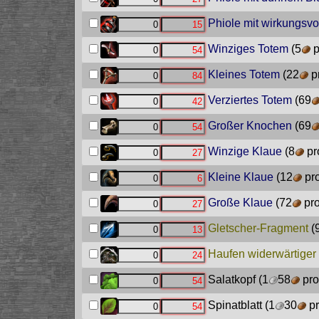
Phiole mit wirkungsvo
Winziges Totem
(5
p
Kleines Totem
(22
pr
Verziertes Totem
(69
Großer Knochen
(69
Winzige Klaue
(8
pr
Kleine Klaue
(12
pro
Große Klaue
(72
pro
Gletscher-Fragment
(
Haufen widerwärtiger
Salatkopf
(1
58
pro
Spinatblatt
(1
30
pr