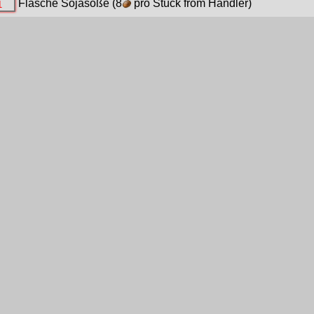
Flasche Sojasoße
(8
pro Stück from Händler)