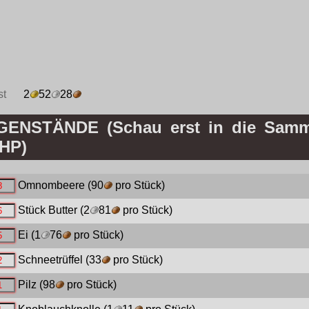
st
2
52
28
NSTÄNDE (Schau erst in die Samm
 HP)
Omnombeere
(90
pro Stück)
Stück Butter
(2
81
pro Stück)
Ei
(1
76
pro Stück)
Schneetrüffel
(33
pro Stück)
Pilz
(98
pro Stück)