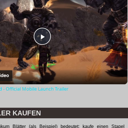
Play
Video
- Official Mobile Launch Trailer
LER KAUFEN
ikum Blätter (als Beispiel) bedeutet: kaufe einen Stapel 