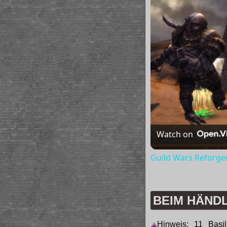
Watch on
Guild Wars Reforged 
BEIM HÄND
Hinweis: 11 Basil