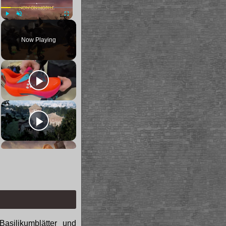
Play
Unmute
Fullscreen
Now Playing
Basilikumblätter und