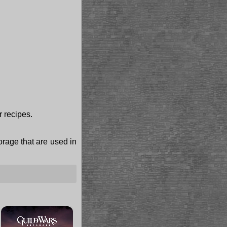
r recipes.
torage that are used in
×