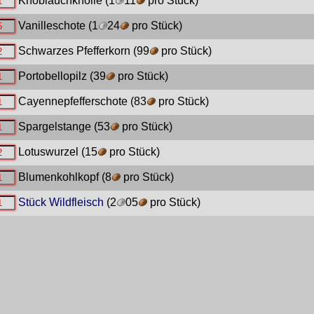
Knoblauchknolle
(1
11
pro Stück)
Vanilleschote
(1
24
pro Stück)
Schwarzes Pfefferkorn
(99
pro Stück)
Portobellopilz
(39
pro Stück)
Cayennepfefferschote
(83
pro Stück)
Spargelstange
(53
pro Stück)
Lotuswurzel
(15
pro Stück)
Blumenkohlkopf
(8
pro Stück)
Stück Wildfleisch
(2
05
pro Stück)