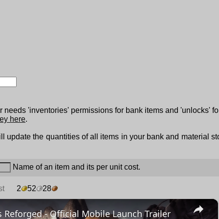
 needs 'inventories' permissions for bank items and 'unlocks' fo
ey here
.
ll update the quantities of all items in your bank and material s
Name of an item and its per unit cost.
st
2
52
28
×
 Reforged - Official Mobile Launch Trailer