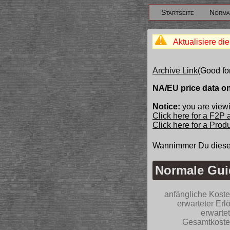
Startseite
Norma
Aktualisiere die
Archive Link
(Good fo
NA/EU price data o
Notice:
you are viewi
Click here for a F2P
Click here for a Pro
Wannimmer Du diese
Normale Gui
anfängliche Kost
erwarteter Erl
erwarte
Gesamtkost