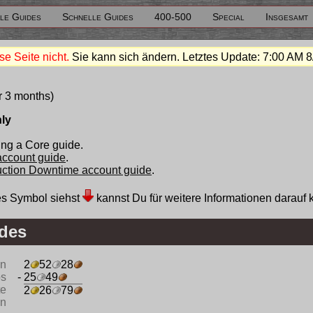
le Guides
Schnelle Guides
400-500
Special
Insgesamt
se Seite nicht.
Sie kann sich ändern. Letztes Update:
7:00 AM 8
r 3 months)
nly
ng a Core guide.
 account guide
.
duction Downtime account guide
.
s Symbol siehst
kannst Du für weitere Informationen darauf 
des
en
2
52
28
ös
- 25
49
te
2
26
79
en