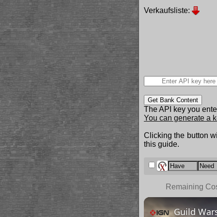
Verkaufsliste:
Get Bank Content
The API key you enter
You can generate a k
Clicking the button wi
this guide.
Remaining Co
Guild Wars