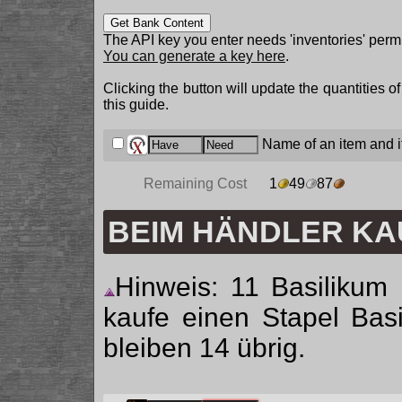
Get Bank Content
The API key you enter needs 'inventories' permi
You can generate a key here
.
Clicking the button will update the quantities o
this guide.
Name of an item and it
Remaining Cost
1
49
87
BEIM HÄNDLER K
Hinweis: 11 Basilikum B
kaufe einen Stapel Basi
bleiben 14 übrig.