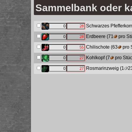
Sammelbank oder ka
Schwarzes Pfefferkor
Erdbeere
(71
pro St
Chilischote
(63
pro 
Kohlkopf
(7
pro Stüc
Rosmarinzweig
(1
2