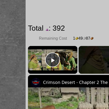
Total
: 392
Remaining Cost
1
49
87
×
Play Video