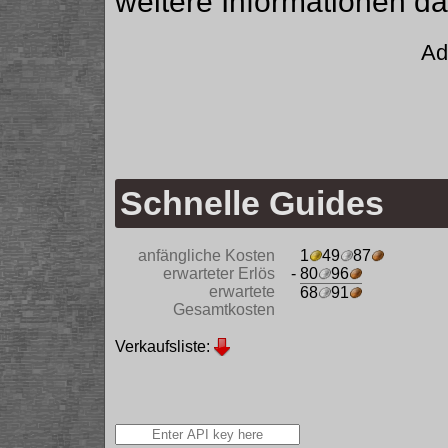
weitere Informationen da
Ad
Schnelle Guides
anfängliche Kosten
1
49
87
erwarteter Erlös
- 80
96
erwartete
68
91
Gesamtkosten
Verkaufsliste: