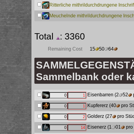
Ritterliche mithrildurchdrungene Inschrif
Meuchelnde mithrildurchdrungene Inschr
Total
: 3360
Remaining Cost
15
50
64
SAMMELGEGENSTÄN
Sammelbank oder ka
Eisenbarren
(2
52
Kupfererz
(40
pro St
Golderz
(27
pro Stü
Eisenerz
(1
01
pro 