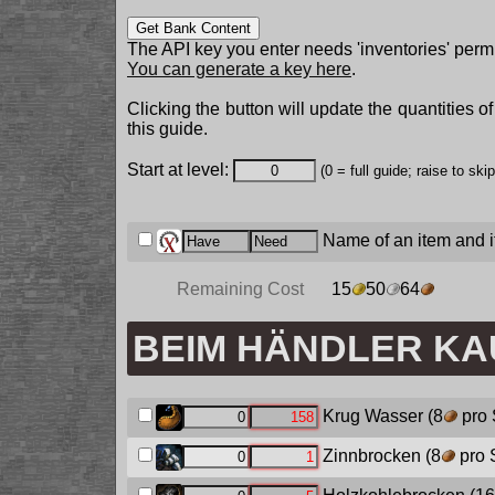
Get Bank Content
The API key you enter needs 'inventories' permi
You can generate a key here
.
Clicking the button will update the quantities o
this guide.
Start at level:
(0 = full guide; raise to ski
Name of an item and it
Remaining Cost
15
50
64
BEIM HÄNDLER K
Krug Wasser
(8
pro 
Zinnbrocken
(8
pro 