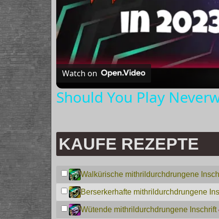
Watch on
Should You Play Neverw
KAUFE REZEPTE
Walkürische mithrildurchdrungene Inschr
Berserkerhafte mithrildurchdrungene Insc
Wütende mithrildurchdrungene Inschrift