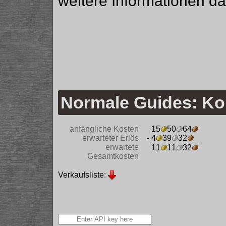
weitere Informationen da
Normale Guides: Ko
anfängliche Kosten
15
50
64
erwarteter Erlös
- 4
39
32
erwartete
11
11
32
Gesamtkosten
Verkaufsliste: