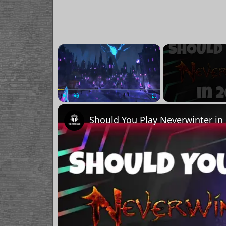
×
Play
Unmute
Fullscreen
Should You Play Neverwinter in