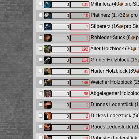
Mithrilerz
(40
pro St
Platinerz
(1
32
pro 
Silbererz
(16
pro St
Rohleder-Stück
(8
p
Alter Holzblock
(30
p
Grüner Holzblock
(15
Harter Holzblock
(89
Weicher Holzblock
(2
Abgelagerter Holzblo
Dünnes Lederstück
(1
Dickes Lederstück
(5
Raues Lederstück
(21
Robustes Lederstück