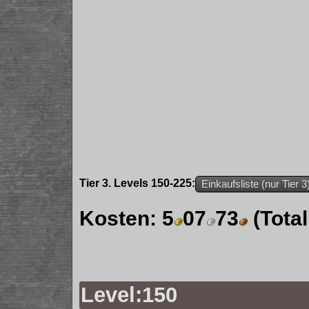
Tier 3. Levels 150-225:
Einkaufsliste (nur Tier 3
Kosten:
5
07
73
(Tota
Level:150