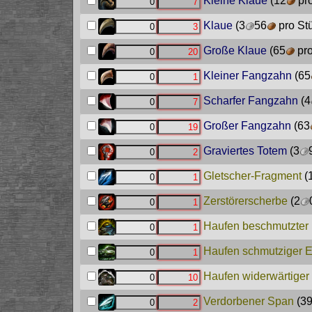
Kleine Klaue
(12
pro
Klaue
(3
56
pro St
Große Klaue
(65
pro
Kleiner Fangzahn
(65
Scharfer Fangzahn
(4
Großer Fangzahn
(63
Graviertes Totem
(3
Gletscher-Fragment
(
Zerstörerscherbe
(2
Haufen beschmutzter
Haufen schmutziger 
Haufen widerwärtiger
Verdorbener Span
(3