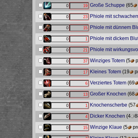
Große Schuppe
(65
Phiole mit schwachem
Phiole mit dünnem Bl
Phiole mit dickem Blu
Phiole mit wirkungsvo
Winziges Totem
(5
p
Kleines Totem
(19
pr
Verziertes Totem
(69
Großer Knochen
(68
Knochenscherbe
(57
Dicker Knochen
(4
8
Winzige Klaue
(5
pr