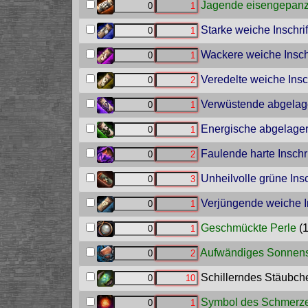
Jagende eisengepanzer
Starke weiche Inschrif
Wackere weiche Inschr
Veredelte weiche Insch
Verwüstende abgelager
Energische abgelagert
Faulende harte Inschri
Unheilvolle grüne Insc
Verjüngende weiche In
Geschmückte Perle
(
Aufwändiges Sonnens
Schillerndes Stäubch
Symbol des Schmerz