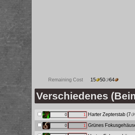
Remaining Cost
15
50
64
Verschiedenes (Bei
Harter Zepterstab
(7
Grünes Fokusgehäus