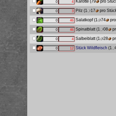
Karotte
(79
pro Stüc
Pilz
(1
17
pro Stüc
Salatkopf
(1
74
pro
Spinatblatt
(1
08
pr
Salbeiblatt
(1
28
pr
Stück Wildfleisch
(1