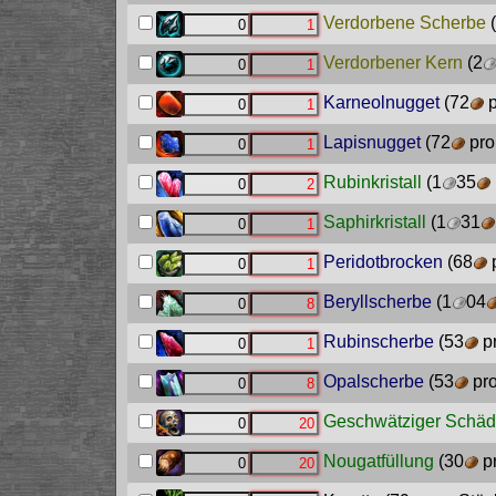
Verdorbene Scherbe
(
Verdorbener Kern
(2
Karneolnugget
(72
p
Lapisnugget
(72
pro
Rubinkristall
(1
35
Saphirkristall
(1
31
Peridotbrocken
(68
p
Beryllscherbe
(1
04
Rubinscherbe
(53
pr
Opalscherbe
(53
pro
Geschwätziger Schäd
Nougatfüllung
(30
pr