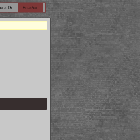
rca De
Español