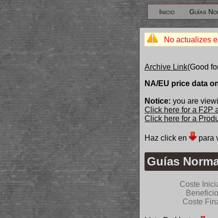
Inicio
Guías No
No actualizes e
Archive Link
(Good fo
NA/EU price data o
Notice:
you are viewi
Click here for a F2P
Click here for a Pro
Haz click en
para 
Guías Norma
Coste Inici
Benefici
Coste Fin