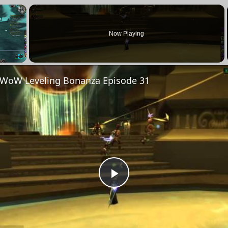
×
Now Playing
Fullscreen
 WoW Leveling Bonanza Episode 31
Play
Video