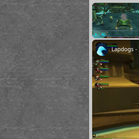
Play
Unmute
Lapdogs -