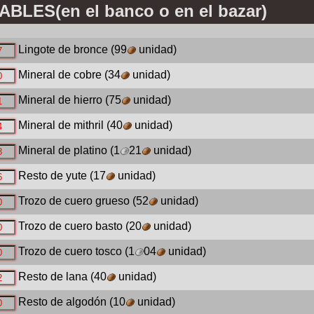
LES(en el banco o en el bazar)
Lingote de bronce
(99
unidad)
Mineral de cobre
(34
unidad)
Mineral de hierro
(75
unidad)
Mineral de mithril
(40
unidad)
Mineral de platino
(1
21
unidad)
Resto de yute
(17
unidad)
Trozo de cuero grueso
(52
unidad)
Trozo de cuero basto
(20
unidad)
Trozo de cuero tosco
(1
04
unidad)
Resto de lana
(40
unidad)
Resto de algodón
(10
unidad)