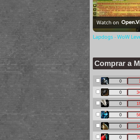
Watch on
Lapdogs - WoW Leve
Comprar a M