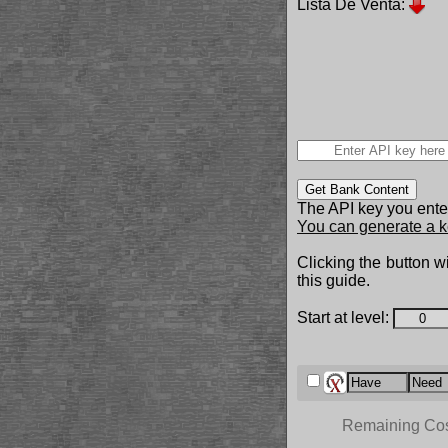
Lista De Venta:
Get Bank Content
The API key you enter
You can generate a k
Clicking the button wi
this guide.
Start at level:
Remaining Co