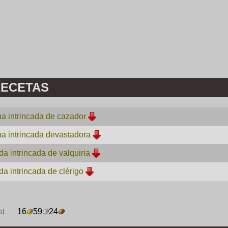
ECETAS
na intrincada de cazador
na intrincada devastadora
da intrincada de valquiria
da intrincada de clérigo
st
16
59
24