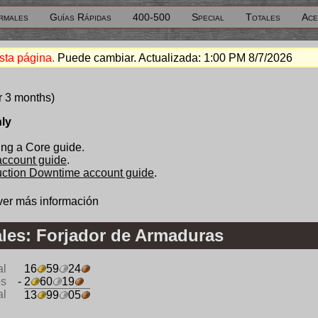
rmales
Guías Rápidas
400-500
Special
Totales
Ace
sta página.
Puede cambiar. Actualizada:
1:00 PM 8/7/2026
r 3 months)
nly
ng a Core guide.
 account guide
.
duction Downtime account guide
.
ver más información
les: Forjador de Armaduras
al
16
59
24
os
- 2
60
19
al
13
99
05