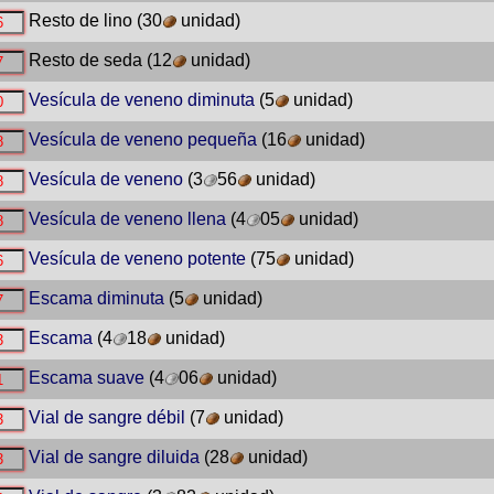
Resto de lino
(30
unidad)
Resto de seda
(12
unidad)
Vesícula de veneno diminuta
(5
unidad)
Vesícula de veneno pequeña
(16
unidad)
Vesícula de veneno
(3
56
unidad)
Vesícula de veneno llena
(4
05
unidad)
Vesícula de veneno potente
(75
unidad)
Escama diminuta
(5
unidad)
Escama
(4
18
unidad)
Escama suave
(4
06
unidad)
Vial de sangre débil
(7
unidad)
Vial de sangre diluida
(28
unidad)