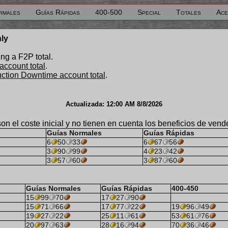
rmales
Guías Rápidas
400-500
Special
Totales
Ace
nly
ng a F2P total.
account total
.
uction Downtime account total
.
Actualizada:
12:00 AM 8/8/2026
on el coste inicial y no tienen en cuenta los beneficios de vend
Guías Normales
Guías Rápidas
6
50
33
6
67
56
3
90
99
4
23
42
3
57
60
3
87
60
Guías Normales
Guías Rápidas
400-450
15
99
70
17
27
90
15
71
66
17
77
22
19
96
49
19
27
22
25
11
61
53
61
76
20
97
63
28
16
94
70
36
46