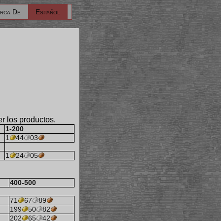
rca De
Español
er los productos.
1-200
1
44
03
1
24
05
400-500
71
67
89
199
50
82
202
65
42