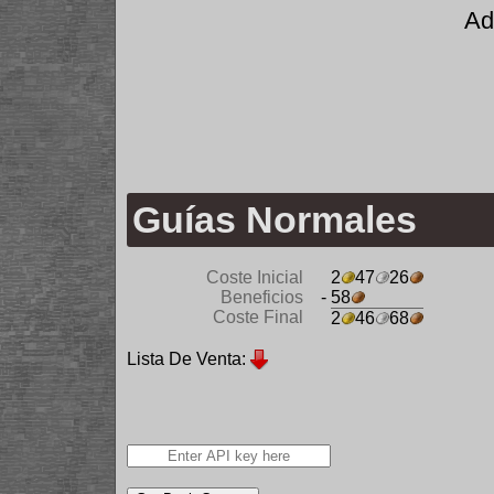
Ad
Guías Normales
Coste Inicial
2
47
26
Beneficios
- 58
Coste Final
2
46
68
Lista De Venta: