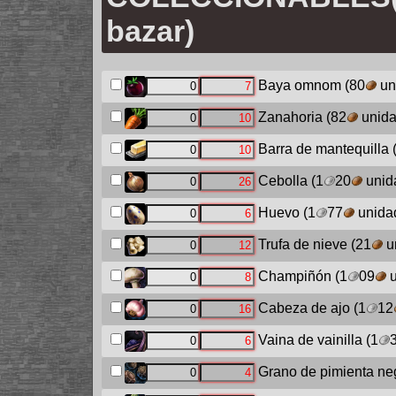
bazar)
Baya omnom
(80
un
Zanahoria
(82
unida
Barra de mantequilla
Cebolla
(1
20
unid
Huevo
(1
77
unida
Trufa de nieve
(21
u
Champiñón
(1
09
u
Cabeza de ajo
(1
12
Vaina de vainilla
(1
Grano de pimienta ne