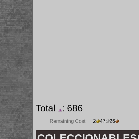
Total
: 686
Remaining Cost
2
47
26
COLECCIONABLES(