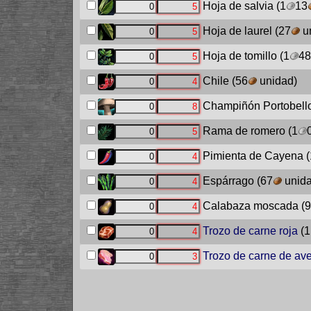
Hoja de salvia
(1
13
Hoja de laurel
(27
u
Hoja de tomillo
(1
48
Chile
(56
unidad)
Champiñón Portobell
Rama de romero
(1
Pimienta de Cayena
(
Espárrago
(67
unida
Calabaza moscada
(9
Trozo de carne roja
(1
Trozo de carne de av