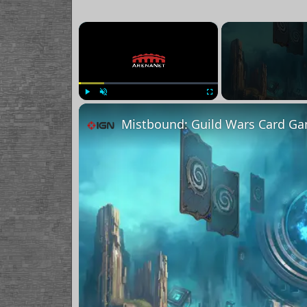
×
Play
Unmute
Fullscreen
Mistbound: Guild Wars Card Gam