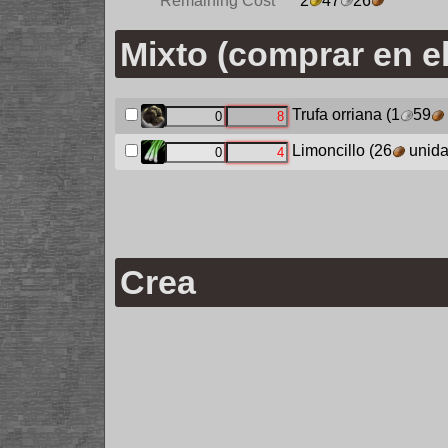
Remaining Cost
2
47
26
Mixto (comprar en el
Trufa orriana
(1
59
Limoncillo
(26
unida
Crea