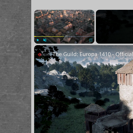
×
Play
Unmute
Fullscreen
The Guild: Europa 1410 - Officia