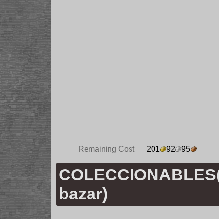
Remaining Cost
201
92
95
COLECCIONABLES(
bazar)