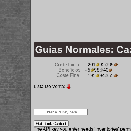
Guías Normales: Ca
Coste Inicial
201
92
95
Beneficios
- 5
98
40
Coste Final
195
94
55
Lista De Venta:
Get Bank Content
The API key you enter needs 'inventories' permi