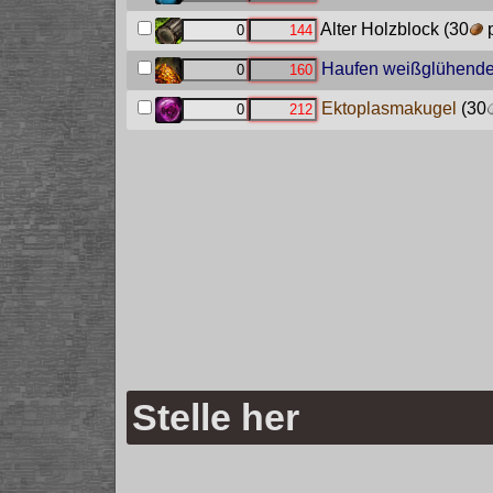
Alter Holzblock
(30
p
Haufen weißglühende
Ektoplasmakugel
(30
Stelle her