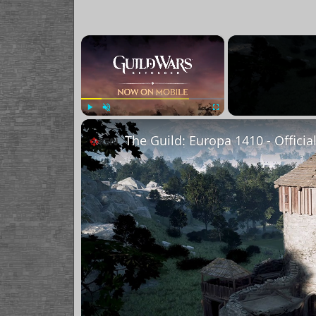
×
Play
Unmute
Fullscreen
The Guild: Europa 1410 - Officia