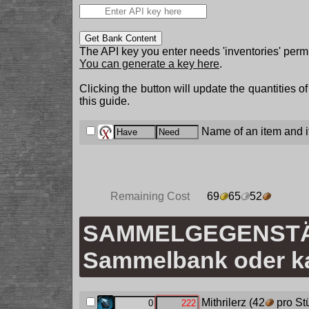
Get Bank Content
The API key you enter needs 'inventories' permi
You can generate a key here
.
Clicking the button will update the quantities o
this guide.
Name of an item and it
Remaining Cost
69
65
52
SAMMELGEGENSTÄN
Sammelbank oder ka
Mithrilerz
(42
pro St