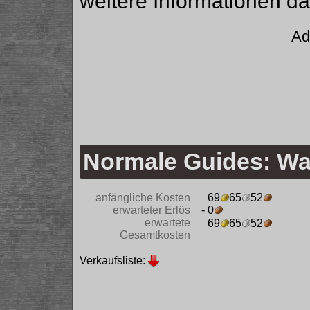
weitere Informationen da
Ad
Normale Guides: W
anfängliche Kosten
69
65
52
erwarteter Erlös
- 0
erwartete
69
65
52
Gesamtkosten
Verkaufsliste: